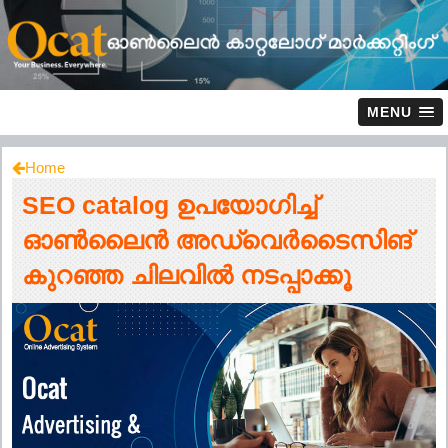
MENU
Home
SEO catalog ഉപയോഗിച്ച്
ഓൺലൈൻ അഡ്വെർടൈസിങ്
കുറഞ്ഞ ചിലവിൽ നടപ്പാക്കൂ