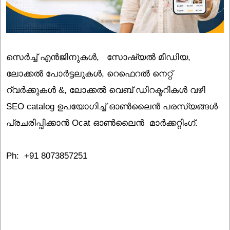
സെർച്ച് എൻജിനുകൾ, സോഷ്യൽ മീഡിയ,
ലോക്കൽ പോർട്ടലുകൾ, റെഫെറൽ നെറ്റ്
റ്വർക്കുകൾ &, ലോക്കൽ വെബ് ഡിറക്ടറികൾ വഴി
SEO catalog ഉപയോഗിച്ച് ഓൺലൈൻ പരസ്യങ്ങൾ
പ്രചരിപ്പിക്കാൻ Ocat ഓൺലൈൻ മാർക്കറ്റിംഗ്.
Ph: +91 8073857251